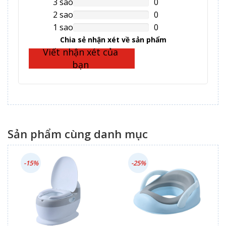
3 sao
0
NAN%
Complete
2 sao
0
NAN%
Complete
1 sao
0
NAN%
Complete
Chia sẻ nhận xét về sản phẩm
Viết nhận xét của
bạn
Sản phẩm cùng danh mục
-15%
-25%