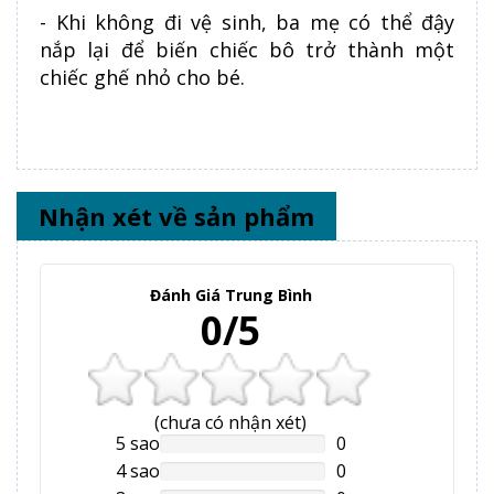
- Khi không đi vệ sinh, ba mẹ có thể đậy
nắp lại để biến chiếc bô trở thành một
chiếc ghế nhỏ cho bé.
Nhận xét về sản phẩm
Đánh Giá Trung Bình
0/5
(
chưa có
nhận xét)
5 sao
0
NAN%
Complete
4 sao
0
NAN%
Complete