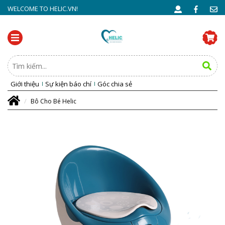
WELCOME TO HELIC.VN!
Giới thiệu
Sự kiện báo chí
Góc chia sẻ
Bô Cho Bé Helic