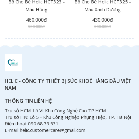
Bô Cho Bé Helic HCT323 -
Bô Cho Bé Helic HCT325 -
Màu Hồng
Màu Xanh Dương
460.000đ
430.000đ
550.000đ
500.000đ
HELIC - CÔNG TY THIẾT BỊ SỨC KHOẺ HÀNG ĐẦU VIỆT
NAM
THÔNG TIN LIÊN HỆ
Trụ sở HCM: Lô VI Khu Công Nghệ Cao TP.HCM
Trụ sở HN: Lô 5 - Khu Công Nghiệp Phụng Hiệp, TP. Hà Nội
Điện thoại: 090.68.79.531
E-mail: helic.customercare@gmail.com