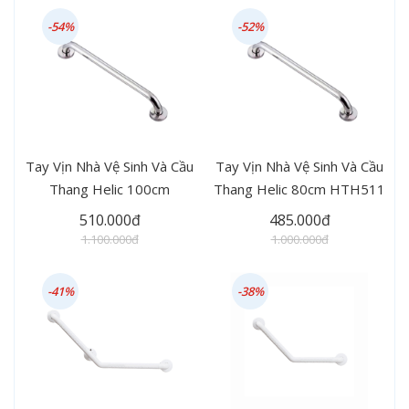
-54%
-52%
Tay Vịn Nhà Vệ Sinh Và Cầu
Tay Vịn Nhà Vệ Sinh Và Cầu
Thang Helic 100cm
Thang Helic 80cm HTH511
HTH511
510.000đ
485.000đ
1.100.000đ
1.000.000đ
-41%
-38%