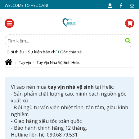
WELCOME TO HELIC.VN!
Giới thiệu
Sự kiện báo chí
Góc chia sẻ
Tay vịn
Tay Vịn Nhà Vệ Sinh Helic
Vì sao nên mua
tay vịn nhà vệ sinh
tại Helic:
- Sản phẩm chất lượng cao, minh bạch nguồn gốc
xuất xứ.
- Đội ngũ tư vấn viên nhiệt tình, tận tâm, giàu kinh
nghiệm.
- Giao hàng siêu tốc toàn quốc.
- Bảo hành chính hãng 12 tháng.
Hotline liên hệ: 090.68.79.531