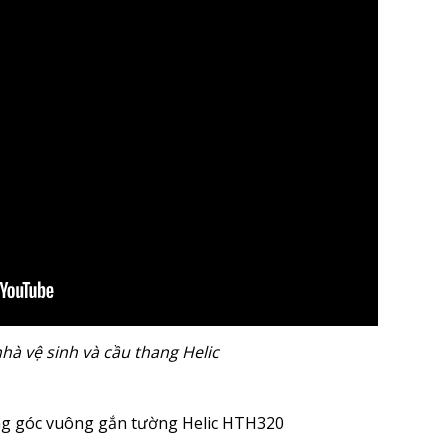
nhà vệ sinh và cầu thang Helic
ang góc vuông gắn tường Helic HTH320