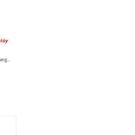
 tùy
ng...