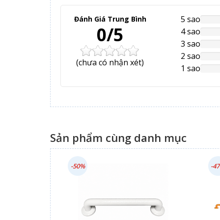
5 sao
Đánh Giá Trung Bình
NAN
0/5
Comp
4 sao
NAN
Comp
3 sao
NAN
Comp
2 sao
NAN
(
chưa có
nhận xét)
Comp
1 sao
NAN
Comp
Sản phẩm cùng danh mục
-50%
-4