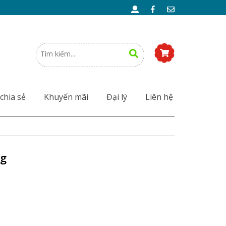
chia sẻ
Khuyến mãi
Đại lý
Liên hệ
ng