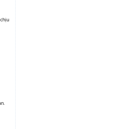
 chịu
an.