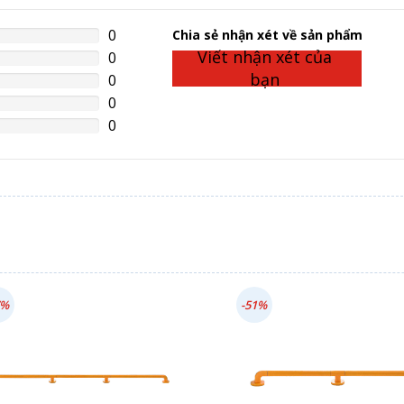
0
%
Chia sẻ nhận xét về sản phẩm
lete
Viết nhận xét của
0
%
lete
bạn
0
%
lete
0
%
lete
0
%
lete
7%
-51%