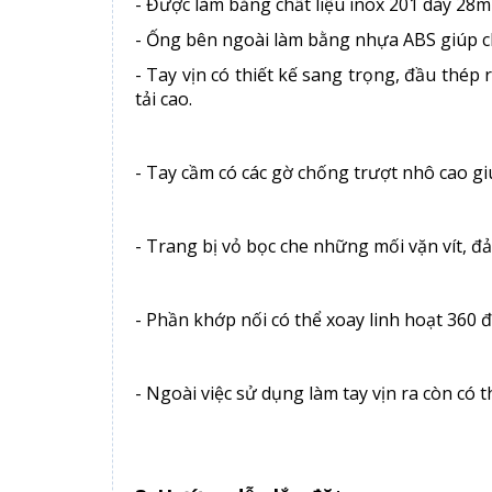
- Được làm bằng chất liệu inox 201 dày 28m
- Ống bên ngoài làm bằng nhựa ABS giúp c
- Tay vịn có thiết kế sang trọng, đầu thép
tải cao.
- Tay cầm có các gờ chống trượt nhô cao g
- Trang bị vỏ bọc che những mối vặn vít, 
- Phần khớp nối có thể xoay linh hoạt 360
- Ngoài việc sử dụng làm tay vịn ra còn có t