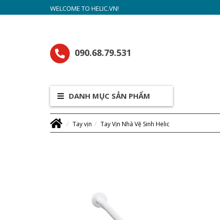
WELCOME TO HELIC.VN!
090.68.79.531
DANH MỤC SẢN PHẨM
Tay vịn
Tay Vịn Nhà Vệ Sinh Helic