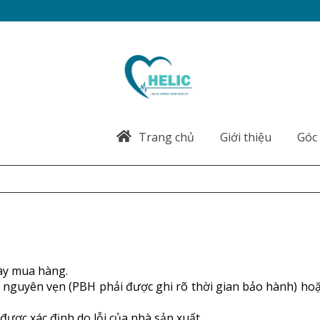
Trang chủ
Giới thiệu
Góc 
ày mua hàng.
nguyên vẹn (PBH phải được ghi rõ thời gian bảo hành) hoặc
ợc xác định do lỗi của nhà sản xuất.