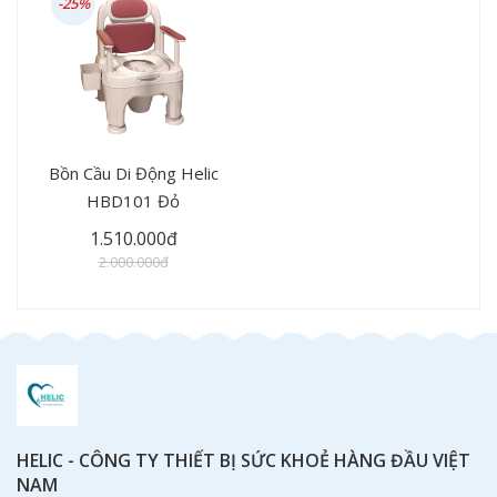
-25%
Bồn Cầu Di Động Helic
HBD101 Đỏ
1.510.000đ
2.000.000đ
HELIC - CÔNG TY THIẾT BỊ SỨC KHOẺ HÀNG ĐẦU VIỆT
NAM