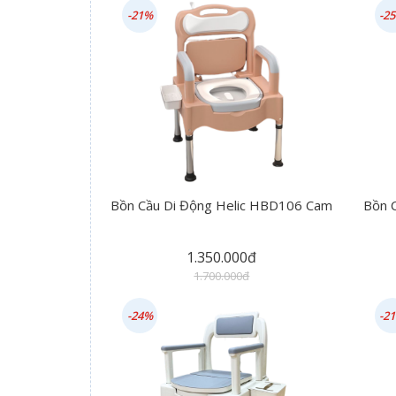
-21%
-2
Bồn Cầu Di Động Helic HBD106 Cam
Bồn 
1.350.000đ
1.700.000đ
-24%
-2