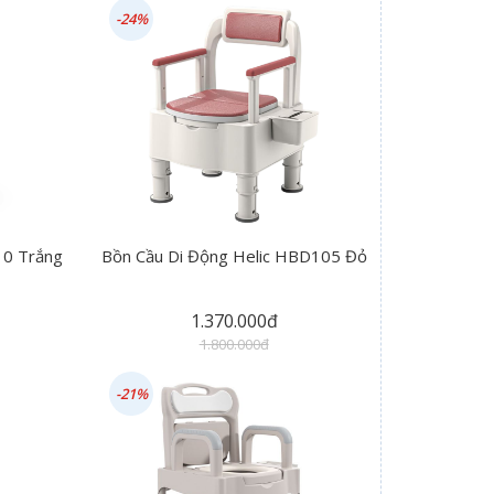
-24%
10 Trắng
Bồn Cầu Di Động Helic HBD105 Đỏ
1.370.000đ
1.800.000đ
-21%