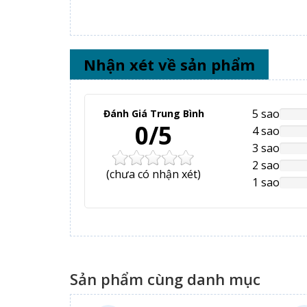
Nhận xét về sản phẩm
5 sao
Đánh Giá Trung Bình
NAN
0/5
Comp
4 sao
NAN
Comp
3 sao
NAN
Comp
2 sao
NAN
(
chưa có
nhận xét)
Comp
1 sao
NAN
Comp
Sản phẩm cùng danh mục