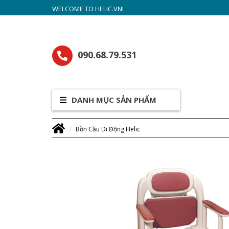
WELCOME TO HELIC.VN!
090.68.79.531
DANH MỤC SẢN PHẨM
Bồn Cầu Di Động Helic