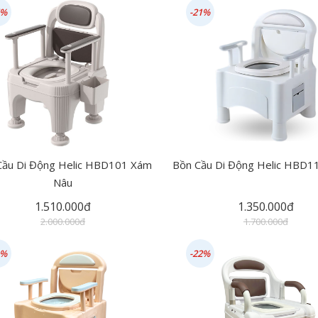
5%
-21%
Cầu Di Động Helic HBD101 Xám
Bồn Cầu Di Động Helic HBD1
Nâu
1.510.000đ
1.350.000đ
2.000.000đ
1.700.000đ
1%
-22%