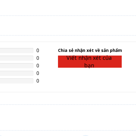
0
%
Chia sẻ nhận xét về sản phẩm
lete
Viết nhận xét của
0
%
lete
bạn
0
%
lete
0
%
lete
0
%
lete