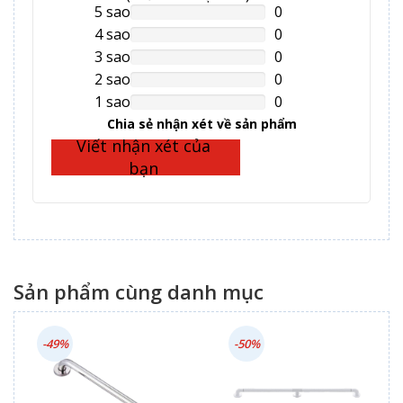
5 sao
0
NAN%
Complete
4 sao
0
NAN%
Complete
3 sao
0
NAN%
Complete
2 sao
0
NAN%
Complete
1 sao
0
NAN%
Complete
Chia sẻ nhận xét về sản phẩm
Viết nhận xét của
bạn
Sản phẩm cùng danh mục
-49%
-50%