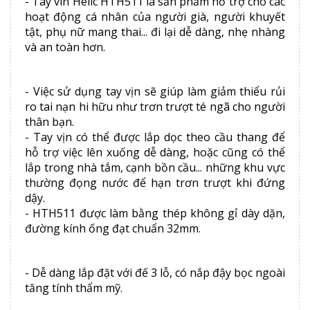
- Tay vin Helic HTH511 là sản phẩm hỗ trợ cho các
hoạt động cá nhân của người già, người khuyết
tật, phụ nữ mang thai... đi lại dễ dàng, nhẹ nhàng
và an toàn hơn.
- Việc sử dụng tay vịn sẽ giúp làm giảm thiểu rủi
ro tai nạn hi hữu như trơn trượt té ngã cho người
thân bạn.
- Tay vịn có thể được lắp dọc theo cầu thang để
hỗ trợ việc lên xuống dễ dàng, hoặc cũng có thể
lắp trong nhà tắm, cạnh bồn cầu... những khu vực
thường đọng nước để hạn trơn trượt khi đứng
dậy.
- HTH511 được làm bằng thép không gỉ dày dặn,
đường kính ống đạt chuẩn 32mm.
- Dễ dàng lắp đặt với đế 3 lỗ, có nắp đậy bọc ngoài
tăng tính thẩm mỹ.