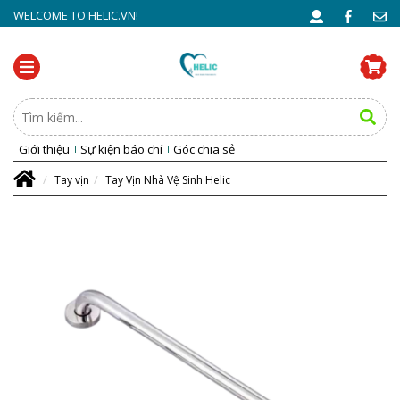
WELCOME TO HELIC.VN!
Giới thiệu
Sự kiện báo chí
Góc chia sẻ
Tay vịn
Tay Vịn Nhà Vệ Sinh Helic