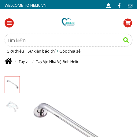
WELCOME TO HELIC.VN!
Giới thiệu
Sự kiện báo chí
Góc chia sẻ
Tay vịn
Tay Vịn Nhà Vệ Sinh Helic