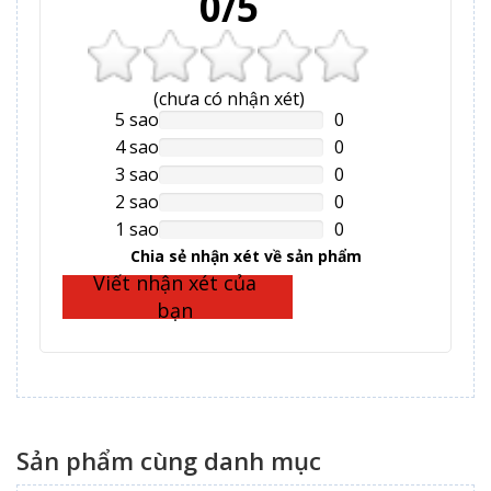
0/5
(
chưa có
nhận xét)
5 sao
0
NAN%
Complete
4 sao
0
NAN%
Complete
3 sao
0
NAN%
Complete
2 sao
0
NAN%
Complete
1 sao
0
NAN%
Complete
Chia sẻ nhận xét về sản phẩm
Viết nhận xét của
bạn
Sản phẩm cùng danh mục