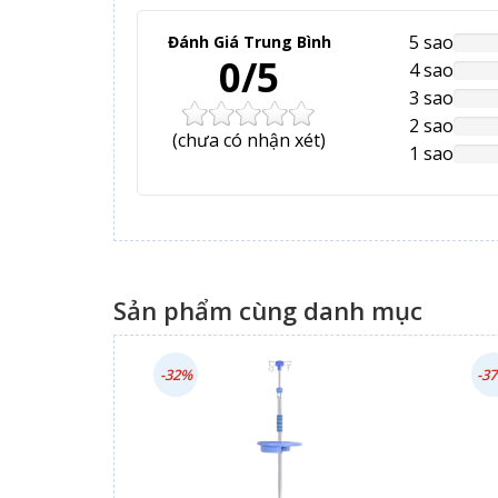
5 sao
Đánh Giá Trung Bình
NAN
0/5
Comp
4 sao
NAN
Comp
3 sao
NAN
Comp
2 sao
NAN
(
chưa có
nhận xét)
Comp
1 sao
NAN
Comp
Sản phẩm cùng danh mục
-32%
-3