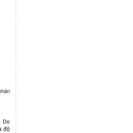
 nhân
. Do
à độ