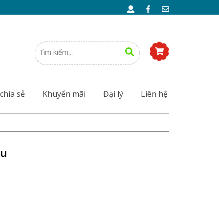
chia sẻ
Khuyến mãi
Đại lý
Liên hệ
àu