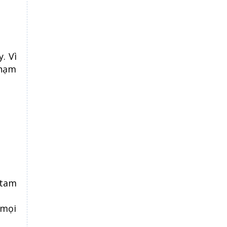
. Vì
phạm
 tam
 mọi