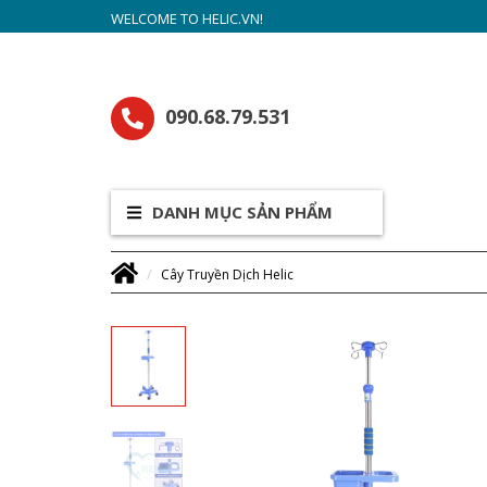
WELCOME TO HELIC.VN!
090.68.79.531
DANH MỤC SẢN PHẨM
Cây Truyền Dịch Helic