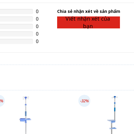
0
%
Chia sẻ nhận xét về sản phẩm
lete
Viết nhận xét của
0
%
lete
bạn
0
%
lete
0
%
lete
0
%
lete
7%
-32%