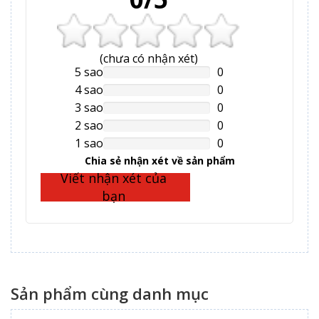
(
chưa có
nhận xét)
5 sao
0
NAN%
Complete
4 sao
0
NAN%
Complete
3 sao
0
NAN%
Complete
2 sao
0
NAN%
Complete
1 sao
0
NAN%
Complete
Chia sẻ nhận xét về sản phẩm
Viết nhận xét của
bạn
Sản phẩm cùng danh mục