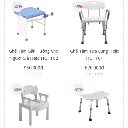
-27%
-40%
Ghế Tắm Gắn Tường Cho
Ghế Tắm Tựa Lưng Helic
Người Già Helic HGT102
HGT101
950.000đ
670.000đ
1.300.000đ
1.100.000đ
-26%
-27%