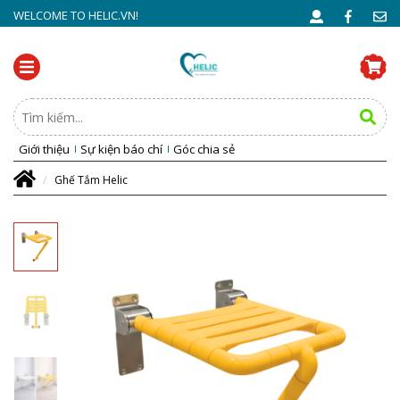
WELCOME TO HELIC.VN!
Giới thiệu
Sự kiện báo chí
Góc chia sẻ
Ghế Tắm Helic