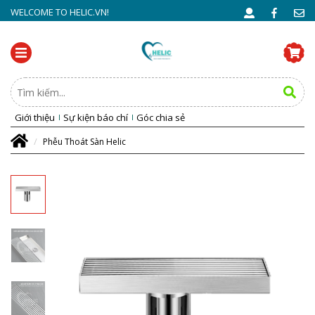
WELCOME TO HELIC.VN!
Giới thiệu
Sự kiện báo chí
Góc chia sẻ
Phễu Thoát Sàn Helic