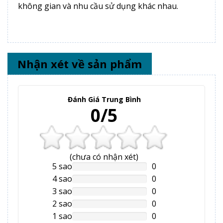
không gian và nhu cầu sử dụng khác nhau.
Nhận xét về sản phẩm
Đánh Giá Trung Bình
0/5
(
chưa có
nhận xét)
5 sao
0
NAN%
Complete
4 sao
0
NAN%
Complete
3 sao
0
NAN%
Complete
2 sao
0
NAN%
Complete
1 sao
0
NAN%