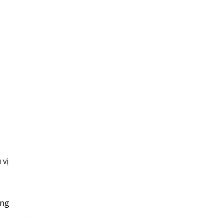
 vị
ông