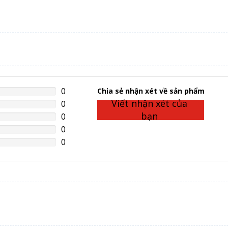
0
%
Chia sẻ nhận xét về sản phẩm
lete
Viết nhận xét của
0
%
lete
bạn
0
%
lete
0
%
lete
0
%
lete