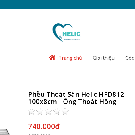
Trang chủ
Giới thiệu
Góc 
Phễu Thoát Sàn Helic HFD812
100x8cm - Ống Thoát Hông
740.000đ