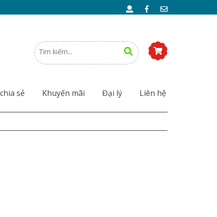
chia sẻ
Khuyến mãi
Đại lý
Liên hệ