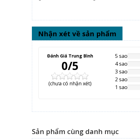
Nhận xét về sản phẩm
5 sao
Đánh Giá Trung Bình
NAN
0/5
Comp
4 sao
NAN
Comp
3 sao
NAN
Comp
2 sao
NAN
(
chưa có
nhận xét)
Comp
1 sao
NAN
Comp
Sản phẩm cùng danh mục