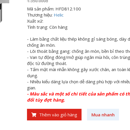
1.350.000đ
Mã sản phẩm: HFD812.100
Thương hiệu:
Helic
Xuất xứ:
Tình trạng: Còn hàng
- Làm bằng chất liệu thép không gỉ sáng bóng, dày d
chống ăn mòn.
- Lõi thoát bằng gang: chống ăn mòn, bền bỉ theo thờ
- Van tự động đóng/mở giúp ngăn mùi hôi, côn trùng
độc từ đường thoát.
- Tấm mặt mài nhẵn không gây xước chân, an toàn k
dụng.
- Nhiều kiểu dáng lựa chọn dễ dàng phù hợp với nhiề
gian.
- Màu sắc và một số chi tiết của sản phẩm có t
đổi tùy đợt hàng.
Thêm vào giỏ hàng
Mua nhanh