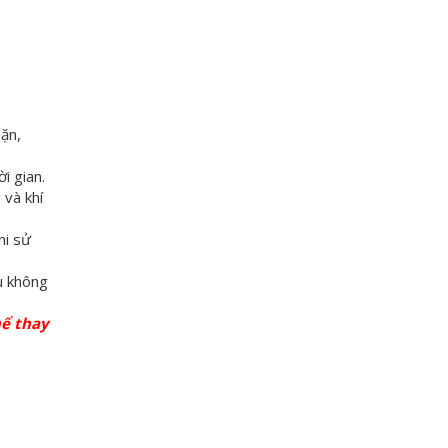
ặn,
i gian.
 và khí
hi sử
u không
hể thay