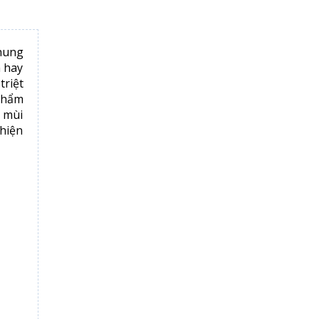
hung
h hay
triệt
phẩm
g mùi
 hiện