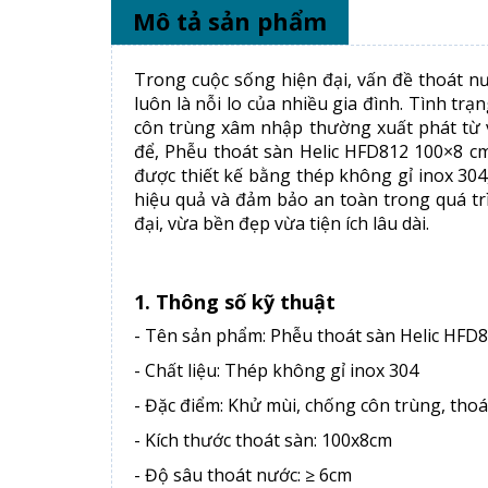
Mô tả sản phẩm
Trong cuộc sống hiện đại, vấn đề thoát 
luôn là nỗi lo của nhiều gia đình. Tình tr
côn trùng xâm nhập thường xuất phát từ v
để, Phễu thoát sàn Helic HFD812 100×8 c
được thiết kế bằng thép không gỉ inox 304
hiệu quả và đảm bảo an toàn trong quá tr
đại, vừa bền đẹp vừa tiện ích lâu dài.
1. Thông số kỹ thuật
- Tên sản phẩm: Phễu thoát sàn Helic HFD
- Chất liệu: Thép không gỉ inox 304
- Đặc điểm: Khử mùi, chống côn trùng, tho
- Kích thước thoát sàn: 100x8cm
- Độ sâu thoát nước: ≥ 6cm