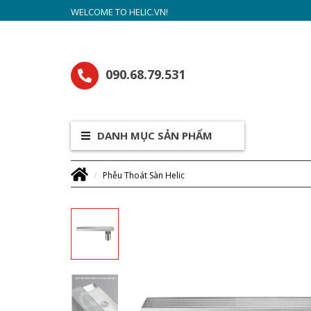
WELCOME TO HELIC.VN!
090.68.79.531
DANH MỤC SẢN PHẨM
Phễu Thoát Sàn Helic