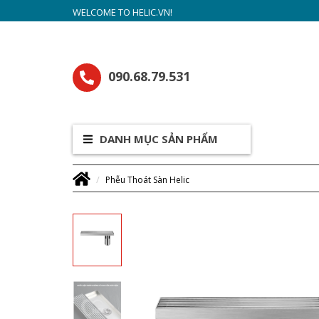
WELCOME TO HELIC.VN!
090.68.79.531
DANH MỤC SẢN PHẨM
Phễu Thoát Sàn Helic