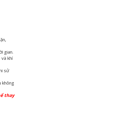
ặn,
i gian.
 và khí
hi sử
u không
hể thay