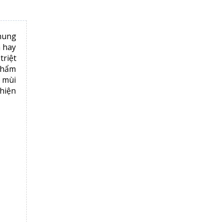
hung
h hay
triệt
phẩm
g mùi
 hiện