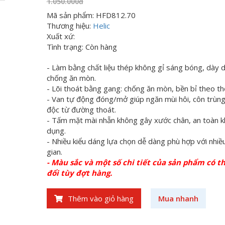
1.050.000đ
Mã sản phẩm: HFD812.70
Thương hiệu:
Helic
Xuất xứ:
Tình trạng: Còn hàng
- Làm bằng chất liệu thép không gỉ sáng bóng, dày d
chống ăn mòn.
- Lõi thoát bằng gang: chống ăn mòn, bền bỉ theo thờ
- Van tự động đóng/mở giúp ngăn mùi hôi, côn trùng
độc từ đường thoát.
- Tấm mặt mài nhẵn không gây xước chân, an toàn k
dụng.
- Nhiều kiểu dáng lựa chọn dễ dàng phù hợp với nhiề
gian.
- Màu sắc và một số chi tiết của sản phẩm có t
đổi tùy đợt hàng.
Thêm vào giỏ hàng
Mua nhanh