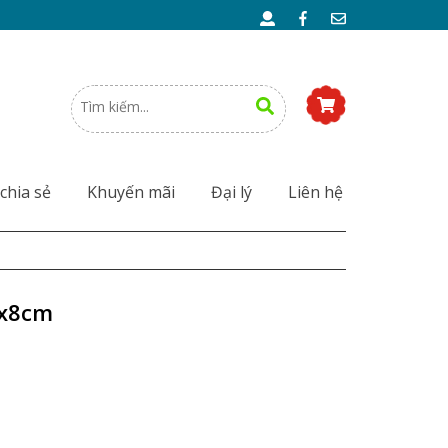
chia sẻ
Khuyến mãi
Đại lý
Liên hệ
0x8cm