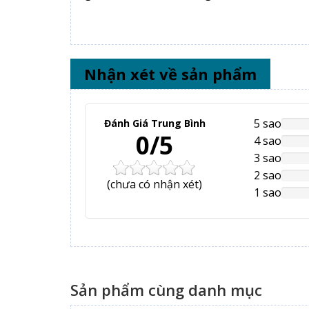
Nhận xét về sản phẩm
5 sao
Đánh Giá Trung Bình
NAN
0/5
Comp
4 sao
NAN
Comp
3 sao
NAN
Comp
2 sao
NAN
(
chưa có
nhận xét)
Comp
1 sao
NAN
Comp
Sản phẩm cùng danh mục