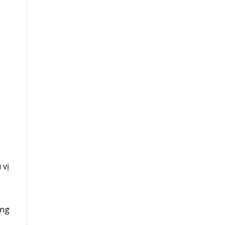
 vị
ông