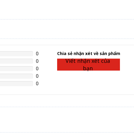
0
%
Chia sẻ nhận xét về sản phẩm
lete
Viết nhận xét của
0
%
lete
bạn
0
%
lete
0
%
lete
0
%
lete