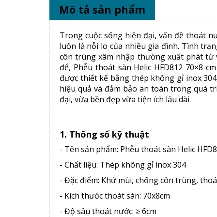
Mô tả sản phẩm
Trong cuộc sống hiện đại, vấn đề thoát 
luôn là nỗi lo của nhiều gia đình. Tình tr
côn trùng xâm nhập thường xuất phát từ v
để, Phễu thoát sàn Helic HFD812 70×8 cm
được thiết kế bằng thép không gỉ inox 304
hiệu quả và đảm bảo an toàn trong quá tr
đại, vừa bền đẹp vừa tiện ích lâu dài.
1. Thông số kỹ thuật
- Tên sản phẩm: Phễu thoát sàn Helic HFD
- Chất liệu: Thép không gỉ inox 304
- Đặc điểm: Khử mùi, chống côn trùng, tho
- Kích thước thoát sàn: 70x8cm
- Độ sâu thoát nước: ≥ 6cm