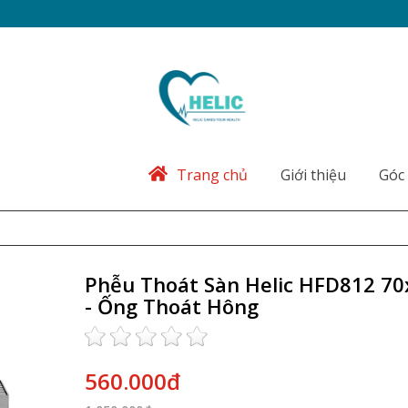
Trang chủ
Giới thiệu
Góc 
Phễu Thoát Sàn Helic HFD812 7
- Ống Thoát Hông
560.000đ