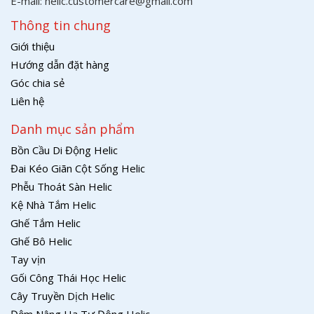
E-mail: helic.customercare@gmail.com
Thông tin chung
Giới thiệu
Hướng dẫn đặt hàng
Góc chia sẻ
Liên hệ
Danh mục sản phẩm
Bồn Cầu Di Động Helic
Đai Kéo Giãn Cột Sống Helic
Phễu Thoát Sàn Helic
Kệ Nhà Tắm Helic
Ghế Tắm Helic
Ghế Bô Helic
Tay vịn
Gối Công Thái Học Helic
Cây Truyền Dịch Helic
Đệm Nâng Hạ Tự Động Helic