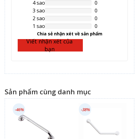
Complete
4 sao
0
NAN%
Complete
3 sao
0
NAN%
Complete
2 sao
0
NAN%
Complete
1 sao
0
NAN%
Complete
Chia sẻ nhận xét về sản phẩm
Viết nhận xét của
bạn
Sản phẩm cùng danh mục
-46%
-38%