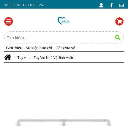
WELCOME TO HELIC.VN!
Giới thiệu
Sự kiện báo chí
Góc chia sẻ
Tay vịn
Tay Vịn Nhà Vệ Sinh Helic