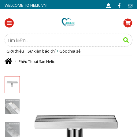
WELCOME TO HELIC.VN!
Giới thiệu
Sự kiện báo chí
Góc chia sẻ
Phễu Thoát Sàn Helic