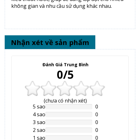
không gian và nhu cầu sử dụng khác nhau.
Nhận xét về sản phẩm
Đánh Giá Trung Bình
0/5
(
chưa có
nhận xét)
5 sao
0
NAN%
Complete
4 sao
0
NAN%
Complete
3 sao
0
NAN%
Complete
2 sao
0
NAN%
Complete
1 sao
0
NAN%