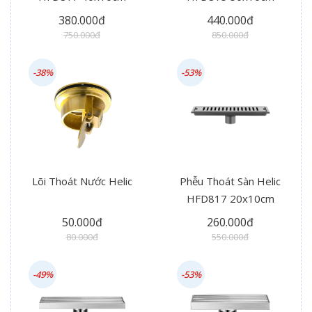
380.000đ
440.000đ
750.000đ
850.000đ
-38%
-53%
Lõi Thoát Nước Helic
Phễu Thoát Sàn Helic
HFD817 20x10cm
50.000đ
260.000đ
80.000đ
550.000đ
-49%
-53%