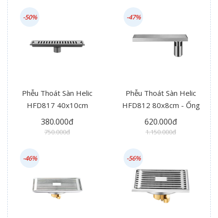
-50%
-47%
Phễu Thoát Sàn Helic
Phễu Thoát Sàn Helic
HFD817 40x10cm
HFD812 80x8cm - Ống
Thoát Hông
380.000đ
620.000đ
750.000đ
1.150.000đ
-46%
-56%