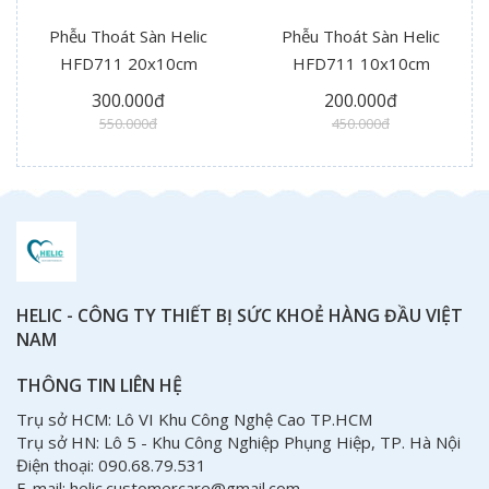
Phễu Thoát Sàn Helic
Phễu Thoát Sàn Helic
HFD711 20x10cm
HFD711 10x10cm
300.000đ
200.000đ
550.000đ
450.000đ
HELIC - CÔNG TY THIẾT BỊ SỨC KHOẺ HÀNG ĐẦU VIỆT
NAM
THÔNG TIN LIÊN HỆ
Trụ sở HCM: Lô VI Khu Công Nghệ Cao TP.HCM
Trụ sở HN: Lô 5 - Khu Công Nghiệp Phụng Hiệp, TP. Hà Nội
Điện thoại: 090.68.79.531
E-mail: helic.customercare@gmail.com