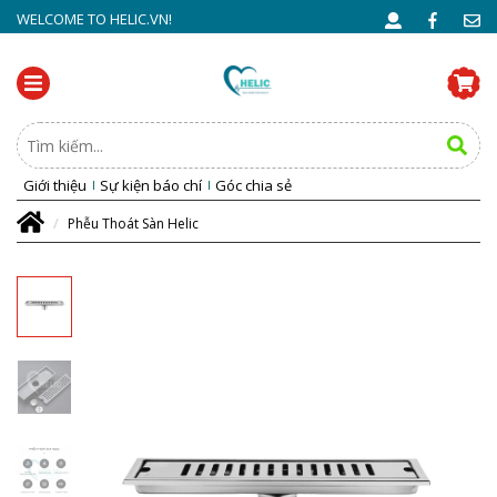
WELCOME TO HELIC.VN!
Giới thiệu
Sự kiện báo chí
Góc chia sẻ
Phễu Thoát Sàn Helic