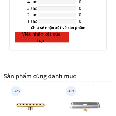
Complete
4 sao
0
NAN%
Complete
3 sao
0
NAN%
Complete
2 sao
0
NAN%
Complete
1 sao
0
NAN%
Complete
Chia sẻ nhận xét về sản phẩm
Viết nhận xét của
bạn
Sản phẩm cùng danh mục
-50%
-42%