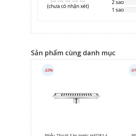
Comp
2 sao
NAN
(
chưa có
nhận xét)
Comp
1 sao
NAN
Comp
Sản phẩm cùng danh mục
-53%
-5
Phễu Thoát Sàn Helic HFD814
P