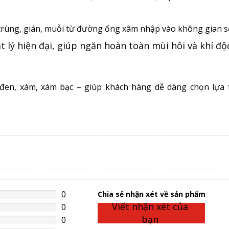
 trùng, gián, muỗi từ đường ống xâm nhập vào không gian s
t lý hiện đại, giúp ngăn hoàn toàn mùi hôi và khí độ
 đen, xám, xám bạc – giúp khách hàng dễ dàng chọn lựa 
0
%
Chia sẻ nhận xét về sản phẩm
lete
Viết nhận xét của
0
%
lete
bạn
0
%