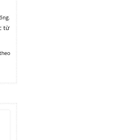
ống.
c từ
theo