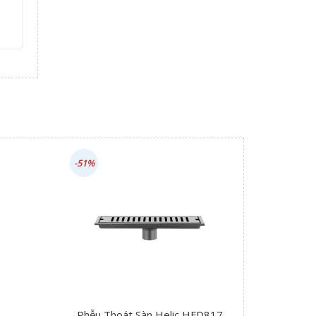
-51%
Phễu Thoát Sàn Helic HFD817