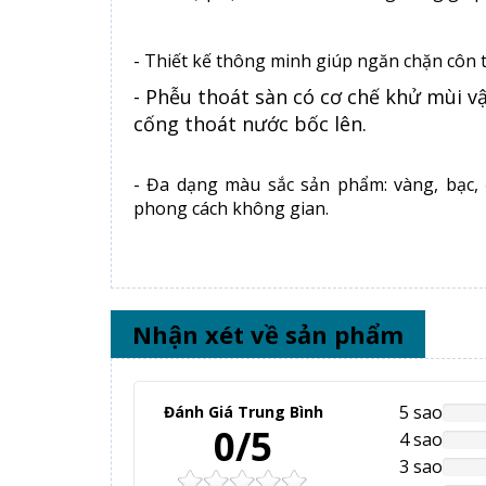
- Thiết kế thông minh giúp ngăn chặn côn
- Phễu thoát sàn có cơ chế khử mùi vậ
cống thoát nước bốc lên.
- Đa dạng màu sắc sản phẩm: vàng, bạc,
phong cách không gian.
Nhận xét về sản phẩm
5 sao
Đánh Giá Trung Bình
NAN
0/5
Comp
4 sao
NAN
Comp
3 sao
NAN