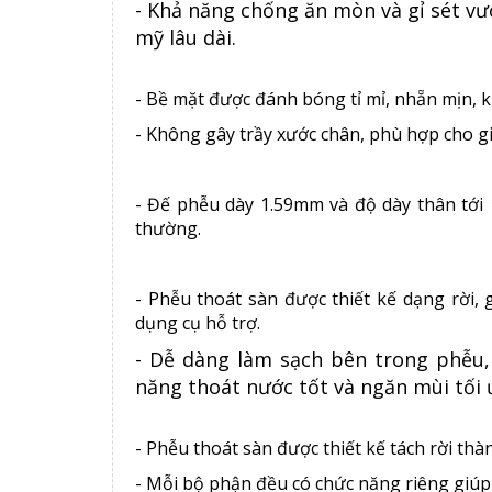
- Khả năng chống ăn mòn và gỉ sét vượ
mỹ lâu dài.
- Bề mặt được đánh bóng tỉ mỉ, nhẵn mịn, k
- Không gây trầy xước chân, phù hợp cho gi
-
Đế phễu dày 1.59mm và độ dày thân tới 1
thường.
- Phễu thoát sàn được thiết kế dạng rời
dụng cụ hỗ trợ.
- Dễ dàng làm sạch bên trong phễu, 
năng thoát nước tốt và ngăn mùi tối 
- Phễu thoát sàn được thiết kế tách rời th
- Mỗi bộ phận đều có chức năng riêng giúp