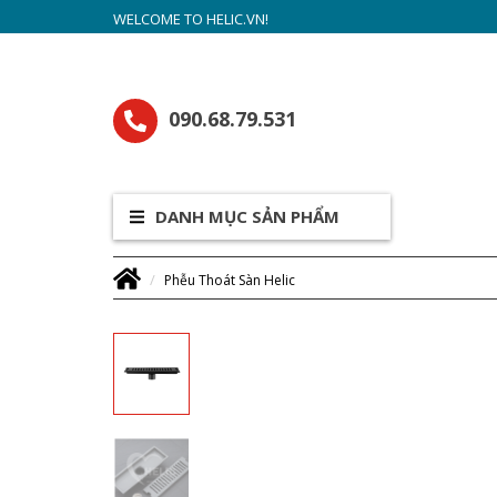
WELCOME TO HELIC.VN!
090.68.79.531
DANH MỤC SẢN PHẨM
Phễu Thoát Sàn Helic