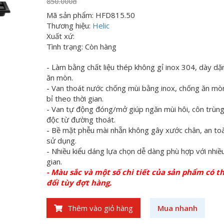
850.000đ
Mã sản phẩm: HFD815.50
Thương hiệu:
Helic
Xuất xứ:
Tình trạng: Còn hàng
- Làm bằng chất liệu thép không gỉ inox 304, dày dặ
ăn mòn.
- Van thoát nước chống mùi bằng inox, chống ăn mò
bỉ theo thời gian.
- Van tự động đóng/mở giúp ngăn mùi hôi, côn trùng
độc từ đường thoát.
- Bề mặt phễu mài nhẵn không gây xước chân, an toà
sử dụng.
- Nhiều kiểu dáng lựa chọn dễ dàng phù hợp với nhiề
gian.
- Màu sắc và một số chi tiết của sản phẩm có t
đổi tùy đợt hàng.
Thêm vào giỏ hàng
Mua nhanh