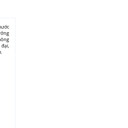
nước
hưởng
thông
 đại,
.