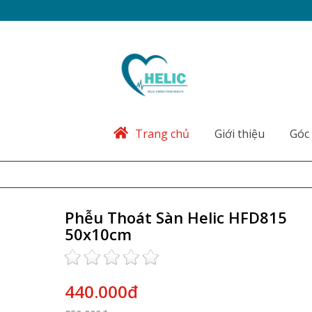
Trang chủ
Giới thiệu
Góc 
Phễu Thoát Sàn Helic HFD815
50x10cm
440.000đ