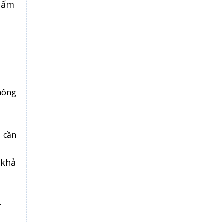
thẩm
hông
 cần
 khả
.