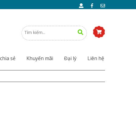
chia sẻ
Khuyến mãi
Đại lý
Liên hệ