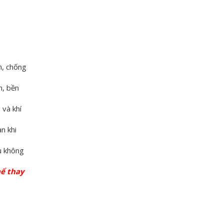
n, chống
n, bền
 và khí
n khi
u không
hể thay