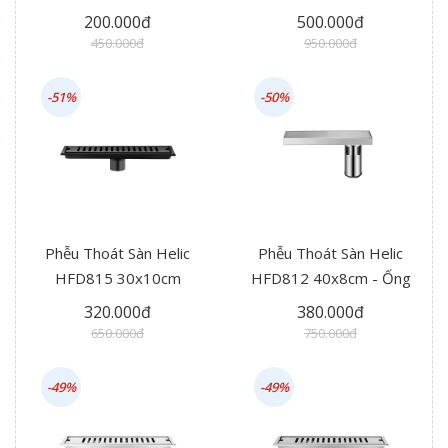
Đen
200.000đ
500.000đ
450.000đ
950.000đ
-51%
-50%
Phễu Thoát Sàn Helic
Phễu Thoát Sàn Helic
HFD815 30x10cm
HFD812 40x8cm - Ống
Thoát Hông
320.000đ
380.000đ
650.000đ
750.000đ
-49%
-49%