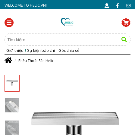
WELCOME TO HELIC.VN!
Giới thiệu
Sự kiện báo chí
Góc chia sẻ
Phễu Thoát Sàn Helic