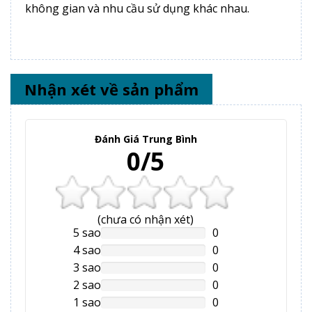
không gian và nhu cầu sử dụng khác nhau.
Nhận xét về sản phẩm
Đánh Giá Trung Bình
0/5
(
chưa có
nhận xét)
5 sao
0
NAN%
Complete
4 sao
0
NAN%
Complete
3 sao
0
NAN%
Complete
2 sao
0
NAN%
Complete
1 sao
0
NAN%