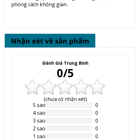
phong cách không gian.
Nhận xét về sản phẩm
Đánh Giá Trung Bình
0/5
(
chưa có
nhận xét)
5 sao
0
NAN%
Complete
4 sao
0
NAN%
Complete
3 sao
0
NAN%
Complete
2 sao
0
NAN%
Complete
1 sao
0
NAN%