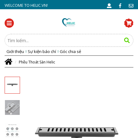
WELCOME TO HELIC.VN!
Giới thiệu
Sự kiện báo chí
Góc chia sẻ
Phễu Thoát Sàn Helic