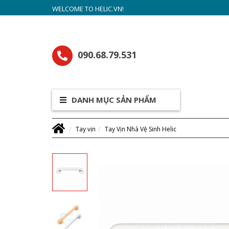
WELCOME TO HELIC.VN!
090.68.79.531
DANH MỤC SẢN PHẨM
Tay vịn
Tay Vịn Nhà Vệ Sinh Helic