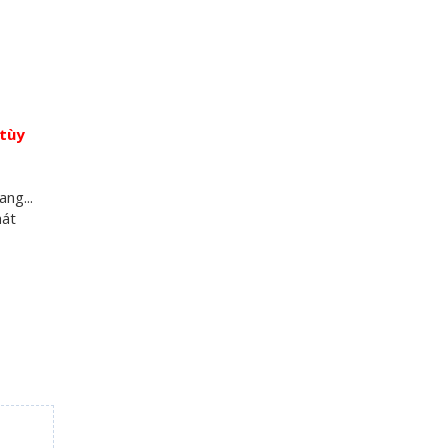
 tùy
ng...
hát