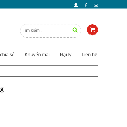
chia sẻ
Khuyến mãi
Đại lý
Liên hệ
ng