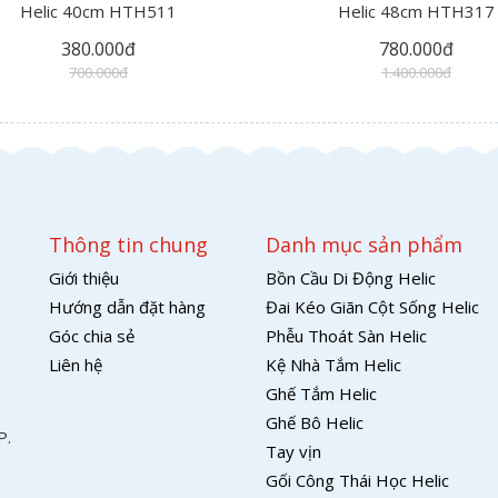
Helic 40cm HTH511
Helic 48cm HTH317
380.000đ
780.000đ
700.000đ
1.400.000đ
Thông tin chung
Danh mục sản phẩm
Giới thiệu
Bồn Cầu Di Động Helic
Hướng dẫn đặt hàng
Đai Kéo Giãn Cột Sống Helic
Góc chia sẻ
Phễu Thoát Sàn Helic
Liên hệ
Kệ Nhà Tắm Helic
Ghế Tắm Helic
Ghế Bô Helic
P.
Tay vịn
Gối Công Thái Học Helic