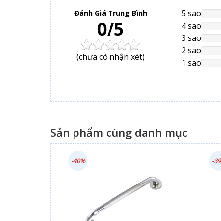
5 sao
Đánh Giá Trung Bình
NAN
0/5
Comp
4 sao
NAN
Comp
3 sao
NAN
Comp
2 sao
NAN
(
chưa có
nhận xét)
Comp
1 sao
NAN
Comp
Sản phẩm cùng danh mục
-40%
-3